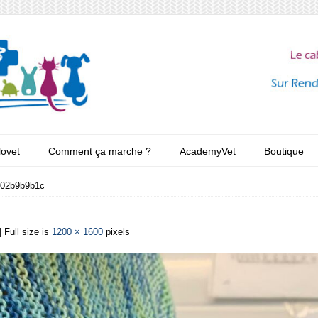
lovet
Comment ça marche ?
AcademyVet
Boutique
302b9b9b1c
| Full size is
1200 × 1600
pixels