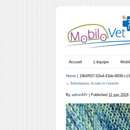
Accueil
L’équipe
Mobi
Home
⟩ 18b5f557-02e4-41bb-8939-c1
←
Information, écoute et conseils
By
adminMV
|
Published
11 juin 2024