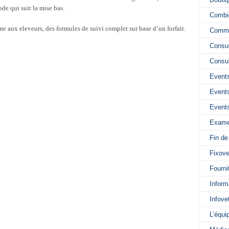
de qui suit la mise bas.
Combi
 aux eleveurs, des formules de suivi complet sur base d’un forfait.
Comme
Consul
Consul
Events
Events
Events
Exame
Fin de
Fixove
Fourni
Inform
Infove
L’équi