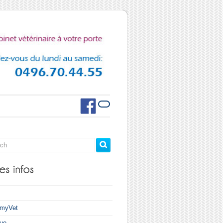
myVet
que