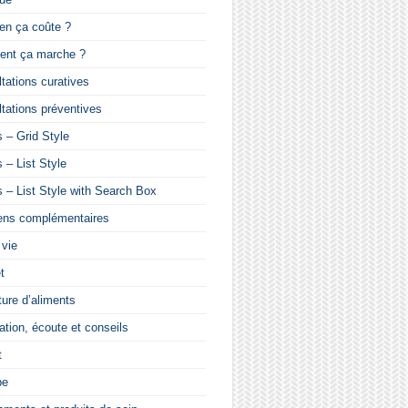
en ça coûte ?
nt ça marche ?
tations curatives
tations préventives
 – Grid Style
 – List Style
 – List Style with Search Box
ns complémentaires
 vie
t
ture d’aliments
ation, écoute et conseils
t
pe