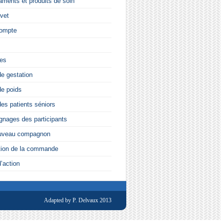
ments et produits de soin
vet
ompte
ces
de gestation
de poids
des patients séniors
nages des participants
uveau compagnon
tion de la commande
’action
Adapted by P. Delvaux 2013