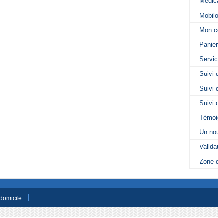
Médica
Mobilo
Mon c
Panier
Servi
Suivi 
Suivi 
Suivi 
Témoig
Un no
Valida
Zone d
 domicile